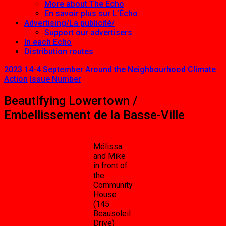
More about The Echo
En savoir plus sur L’Écho
Advertising/La publicité/
Support our advertisers
In each Echo
Distribution routes
2023 14-4 September
Around the Neighbourhood
Climate
Action
Issue Number
Beautifying Lowertown /
Embellissement de la Basse-Ville
Mélissa
and Mike
in front of
the
Community
House
(145
Beausoleil
Drive)