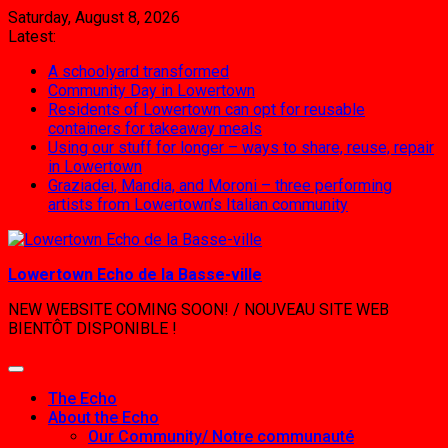
Skip
Saturday, August 8, 2026
to
Latest:
content
A schoolyard transformed
Community Day in Lowertown
Residents of Lowertown can opt for reusable
containers for takeaway meals
Using our stuff for longer – ways to share, reuse, repair
in Lowertown
Graziadei, Mandia, and Moroni – three performing
artists from Lowertown’s Italian community
Lowertown Echo de la Basse-ville
NEW WEBSITE COMING SOON! / NOUVEAU SITE WEB
BIENTÔT DISPONIBLE !
The Echo
About the Echo
Our Community/ Notre communauté