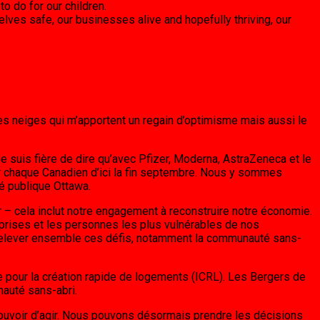
 to do for our children.
lves safe, our businesses alive and hopefully thriving, our
des neiges qui m’apportent un regain d’optimisme mais aussi le
 suis fière de dire qu’avec Pfizer, Moderna, AstraZeneca et le
r chaque Canadien d’ici la fin septembre. Nous y sommes
té publique Ottawa.
r – cela inclut notre engagement à reconstruire notre économie.
reprises et les personnes les plus vulnérables de nos
 relever ensemble ces défis, notamment la communauté sans-
tive pour la création rapide de logements (ICRL). Les Bergers de
nauté sans-abri.
pouvoir d’agir. Nous pouvons désormais prendre les décisions