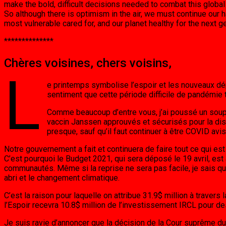
make the bold, difficult decisions needed to combat this global thre
So although there is optimism in the air, we must continue our 
most vulnerable cared for, and our planet healthy for the next g
**************
Chères voisines, chers voisins,
L
e printemps symbolise l’espoir et les nouveaux dép
sentiment que cette période difficile de pandémie t
Comme beaucoup d’entre vous, j’ai poussé un soupi
vaccin Janssen approuvés et sécurisés pour la dis
presque, sauf qu’il faut continuer à être COVID av
Notre gouvernement a fait et continuera de faire tout ce qui es
C’est pourquoi le Budget 2021, qui sera déposé le 19 avril, est
communautés. Même si la reprise ne sera pas facile, je sais
abri et le changement climatique.
C’est la raison pour laquelle on attribue 31.9$ million à traver
l’Espoir recevra 10.8$ million de l’investissement IRCL pour 
Je suis ravie d’annoncer que la décision de la Cour suprême d