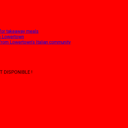
 for takeaway meals
 in Lowertown
 from Lowertown’s Italian community
T DISPONIBLE !