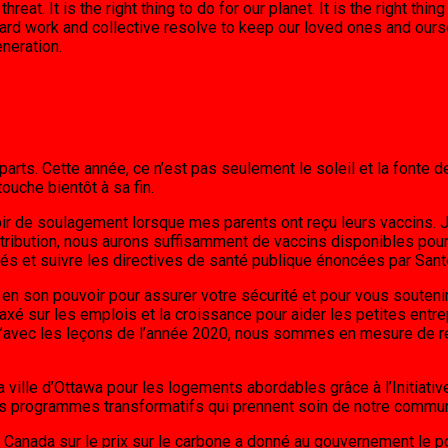
at. It is the right thing to do for our planet. It is the right thing
hard work and collective resolve to keep our loved ones and ourse
eneration.
arts. Cette année, ce n’est pas seulement le soleil et la fonte 
ouche bientôt à sa fin.
r de soulagement lorsque mes parents ont reçu leurs vaccins. Je
tribution, nous aurons suffisamment de vaccins disponibles pou
isés et suivre les directives de santé publique énoncées par San
t en son pouvoir pour assurer votre sécurité et pour vous souteni
 axé sur les emplois et la croissance pour aider les petites ent
 qu’avec les leçons de l’année 2020, nous sommes en mesure de
s la ville d’Ottawa pour les logements abordables grâce à l’Initia
des programmes transformatifs qui prennent soin de notre commu
u Canada sur le prix sur le carbone a donné au gouvernement le 