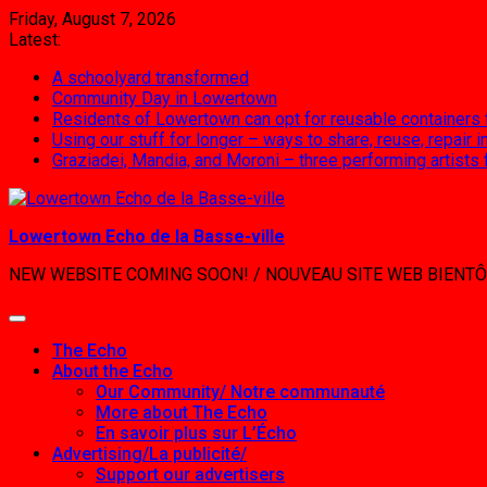
Skip
Friday, August 7, 2026
to
Latest:
content
A schoolyard transformed
Community Day in Lowertown
Residents of Lowertown can opt for reusable containers
Using our stuff for longer – ways to share, reuse, repair
Graziadei, Mandia, and Moroni – three performing artists
Lowertown Echo de la Basse-ville
NEW WEBSITE COMING SOON! / NOUVEAU SITE WEB BIENTÔ
The Echo
About the Echo
Our Community/ Notre communauté
More about The Echo
En savoir plus sur L’Écho
Advertising/La publicité/
Support our advertisers