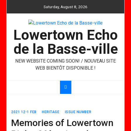
Skip
Saturday, August 8, 2026
to
content
Lowertown Echo
de la Basse-ville
NEW WEBSITE COMING SOON! / NOUVEAU SITE
WEB BIENTÔT DISPONIBLE !
2021 12-1 FEB
HERITAGE
ISSUE NUMBER
Memories of Lowertown