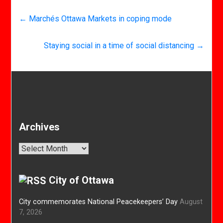
←
Marchés Ottawa Markets in coping mode
Staying social in a time of social distancing
→
Archives
Archives
City of Ottawa
City commemorates National Peacekeepers’ Day
August
7, 2026